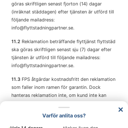
göras skriftligen senast fjorton (14) dagar
(inräknat städdagen) efter tjänsten är utförd till
följande mailadress:
info@flyttstadningpartner.se
.
11.2
Reklamation beträffande flyttjänst flyttstäd
ska göras skriftligen senast sju (7) dagar efter
tjänsten är utförd till följande mailadress:
info@flyttstadningpartner.se
.
11.3
FPS åtgärdar kostnadsfritt den reklamation
som faller inom ramen för garantin. Dock
hanteras reklamation inte, om kund inte kan
presentera dokumentation gällande
×
reklamationen. FPS förbehåller sig rätten att i
Varför anlita oss?
första hand åtgärda reklamationen på egen
hand, om det inte är möjligt får andra åtgärder